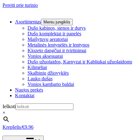
Pereiti prie turinio
Asortimentas
Meniu jungiklis
Dušo kabinos, sienos ir durys
Dušo komplektai ir panelės
Maišytuvų aeratoriai
Metalinės lentynėlės ir lentynos
Klozeto dangčiai ir tvirtinimai
Vonios aksesuarai
Dušo užuolaidos, Karnyzai ir Kabliukai užuolaidoms
Kilimėliai
Skalbinių džiovyklės
Lauko dušas
Vonios kambario baldai
Naujos prekės
Kontaktai
Ieškoti
×
Krepšelis/
€
9.96