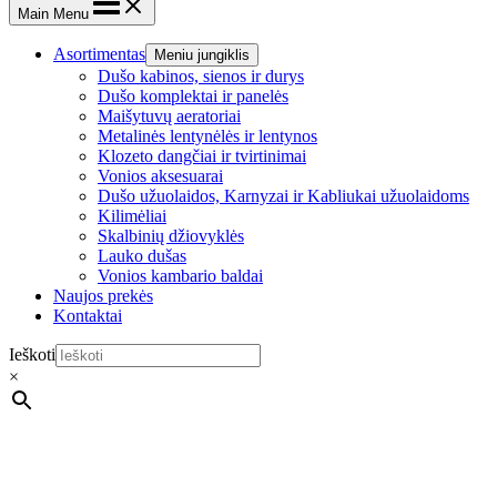
Main Menu
Asortimentas
Meniu jungiklis
Dušo kabinos, sienos ir durys
Dušo komplektai ir panelės
Maišytuvų aeratoriai
Metalinės lentynėlės ir lentynos
Klozeto dangčiai ir tvirtinimai
Vonios aksesuarai
Dušo užuolaidos, Karnyzai ir Kabliukai užuolaidoms
Kilimėliai
Skalbinių džiovyklės
Lauko dušas
Vonios kambario baldai
Naujos prekės
Kontaktai
Ieškoti
×