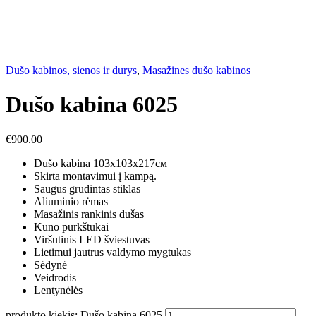
Dušo kabinos, sienos ir durys
,
Masažines dušo kabinos
Dušo kabina 6025
€
900.00
Dušo kabina 103х103х217см
Skirta montavimui į kampą.
Saugus grūdintas stiklas
Aliuminio rėmas
Masažinis rankinis dušas
Kūno purkštukai
Viršutinis LED šviestuvas
Lietimui jautrus valdymo mygtukas
Sėdynė
Veidrodis
Lentynėlės
produkto kiekis: Dušo kabina 6025