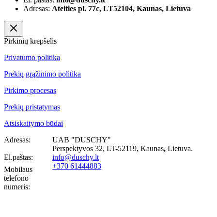
Adresas:
Ateities pl. 77c, LT52104, Kaunas, Lietuva
Pirkinių krepšelis
Privatumo politika
Prekių grąžinimo politika
Pirkimo procesas
Prekių pristatymas
Atsiskaitymo būdai
Adresas:
UAB "DUSCHY"
Perspektyvos 32, LT-52119
, Kaunas
,
Lietuva.
El.paštas:
info@duschy.lt
+370 61444883
Mobilaus
telefono
numeris: