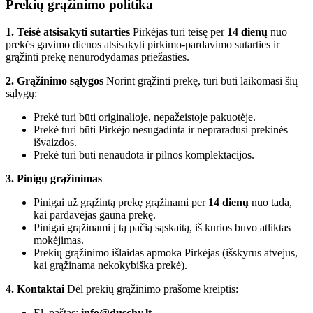
Prekių grąžinimo politika
1. Teisė atsisakyti sutarties
Pirkėjas turi teisę per
14 dienų
nuo
prekės gavimo dienos atsisakyti pirkimo-pardavimo sutarties ir
grąžinti prekę nenurodydamas priežasties.
2. Grąžinimo sąlygos
Norint grąžinti prekę, turi būti laikomasi šių
sąlygų:
Prekė turi būti originalioje, nepažeistoje pakuotėje.
Prekė turi būti Pirkėjo nesugadinta ir nepraradusi prekinės
išvaizdos.
Prekė turi būti nenaudota ir pilnos komplektacijos.
3. Pinigų grąžinimas
Pinigai už grąžintą prekę grąžinami per
14 dienų
nuo tada,
kai pardavėjas gauna prekę.
Pinigai grąžinami į tą pačią sąskaitą, iš kurios buvo atliktas
mokėjimas.
Prekių grąžinimo išlaidas apmoka Pirkėjas (išskyrus atvejus,
kai grąžinama nekokybiška prekė).
4. Kontaktai
Dėl prekių grąžinimo prašome kreiptis:
El. paštas:
info@duschy.lt