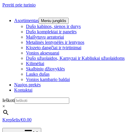
Pereiti prie turinio
Asortimentas
Meniu jungiklis
Dušo kabinos, sienos ir durys
Dušo komplektai ir panelės
Maišytuvų aeratoriai
Metalinės lentynėlės ir lentynos
Klozeto dangčiai ir tvirtinimai
Vonios aksesuarai
Dušo užuolaidos, Karnyzai ir Kabliukai užuolaidoms
Kilimėliai
Skalbinių džiovyklės
Lauko dušas
Vonios kambario baldai
Naujos prekės
Kontaktai
Ieškoti
×
Krepšelis/
€
0.00