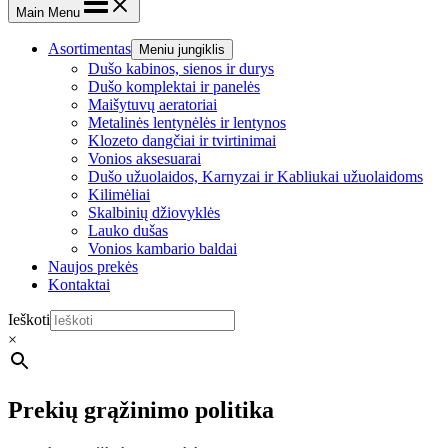
Main Menu
Asortimentas
Meniu jungiklis
Dušo kabinos, sienos ir durys
Dušo komplektai ir panelės
Maišytuvų aeratoriai
Metalinės lentynėlės ir lentynos
Klozeto dangčiai ir tvirtinimai
Vonios aksesuarai
Dušo užuolaidos, Karnyzai ir Kabliukai užuolaidoms
Kilimėliai
Skalbinių džiovyklės
Lauko dušas
Vonios kambario baldai
Naujos prekės
Kontaktai
Ieškoti
×
Prekių grąžinimo politika