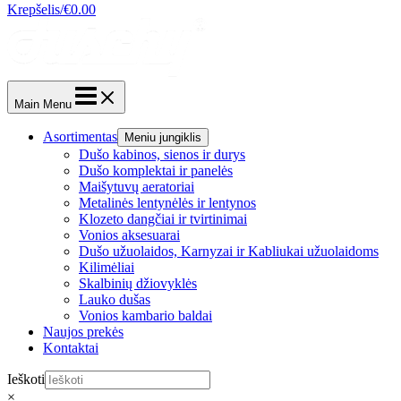
Krepšelis/
€
0.00
Main Menu
Asortimentas
Meniu jungiklis
Dušo kabinos, sienos ir durys
Dušo komplektai ir panelės
Maišytuvų aeratoriai
Metalinės lentynėlės ir lentynos
Klozeto dangčiai ir tvirtinimai
Vonios aksesuarai
Dušo užuolaidos, Karnyzai ir Kabliukai užuolaidoms
Kilimėliai
Skalbinių džiovyklės
Lauko dušas
Vonios kambario baldai
Naujos prekės
Kontaktai
Ieškoti
×