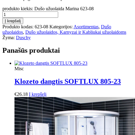
produkto kiekis: Dušo užuolaida Marina 623-08
Į krepšelį
Produkto kodas:
623-08
Kategorijos:
Asortimentas
,
Dušo
užuolaidos
,
Dušo užuolaidos, Karnyzai ir Kabliukai užuolaidoms
Žyma:
Duschy
Panašūs produktai
Misc
Klozeto dangtis SOFTLUX 805-23
€
26.18
Į krepšelį