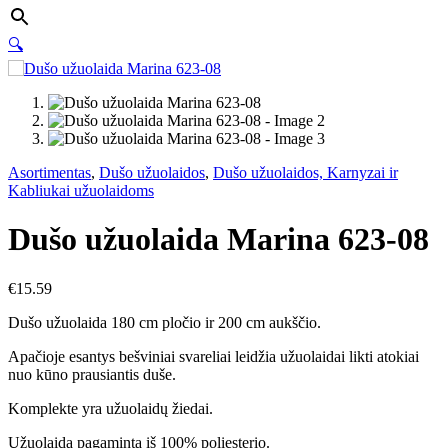
🔍
Asortimentas
,
Dušo užuolaidos
,
Dušo užuolaidos, Karnyzai ir
Kabliukai užuolaidoms
Dušo užuolaida Marina 623-08
€
15.59
Dušo užuolaida 180 cm pločio ir 200 cm aukščio.
Apačioje esantys bešviniai svareliai leidžia užuolaidai likti atokiai
nuo kūno prausiantis duše.
Komplekte yra užuolaidų žiedai.
Užuolaida pagaminta iš 100% poliesterio.