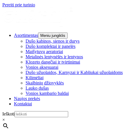
Pereiti prie turinio
Asortimentas
Meniu jungiklis
Dušo kabinos, sienos ir durys
Dušo komplektai ir panelės
Maišytuvų aeratoriai
Metalinės lentynėlės ir lentynos
Klozeto dangčiai ir tvirtinimai
Vonios aksesuarai
Dušo užuolaidos, Karnyzai ir Kabliukai užuolaidoms
Kilimėliai
Skalbinių džiovyklės
Lauko dušas
Vonios kambario baldai
Naujos prekės
Kontaktai
Ieškoti
×