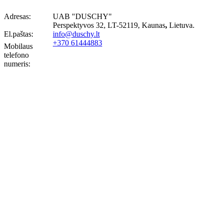
Adresas:
UAB "DUSCHY"
Perspektyvos 32, LT-52119
, Kaunas
,
Lietuva.
El.paštas:
info@duschy.lt
+370 61444883
Mobilaus
telefono
numeris: