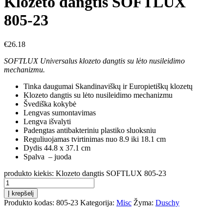
Klozeto dangtis SOFTLUX
805-23
€
26.18
SOFTLUX Universalus klozeto dangtis su lėto nusileidimo
mechanizmu.
Tinka daugumai Skandinaviškų ir Europietiškų klozetų
Klozeto dangtis su lėto nusileidimo mechanizmu
Švediška kokybė
Lengvas sumontavimas
Lengva išvalyti
Padengtas antibakteriniu plastiko sluoksniu
Reguliuojamas tvirtinimas nuo 8.9 iki 18.1 cm
Dydis 44.8 x 37.1 cm
Spalva – juoda
produkto kiekis: Klozeto dangtis SOFTLUX 805-23
Į krepšelį
Produkto kodas:
805-23
Kategorija:
Misc
Žyma:
Duschy