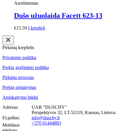
Asortimentas
Dušo užuolaida Facett 623-13
€
15.59
Į krepšelį
Pirkinių krepšelis
Privatumo politika
Prekių grąžinimo politika
Pirkimo procesas
Prekių pristatymas
Atsiskaitymo būdai
Adresas:
UAB "DUSCHY"
Perspektyvos 32, LT-52119
, Kaunas
,
Lietuva.
El.paštas:
info@duschy.lt
+370 61444883
Mobilaus
telefono