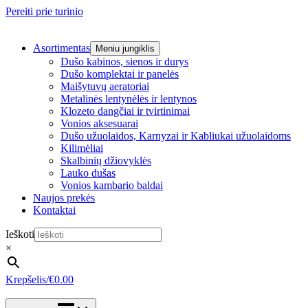
Pereiti prie turinio
Asortimentas
Meniu jungiklis
Dušo kabinos, sienos ir durys
Dušo komplektai ir panelės
Maišytuvų aeratoriai
Metalinės lentynėlės ir lentynos
Klozeto dangčiai ir tvirtinimai
Vonios aksesuarai
Dušo užuolaidos, Karnyzai ir Kabliukai užuolaidoms
Kilimėliai
Skalbinių džiovyklės
Lauko dušas
Vonios kambario baldai
Naujos prekės
Kontaktai
Ieškoti
×
Krepšelis/
€
0.00