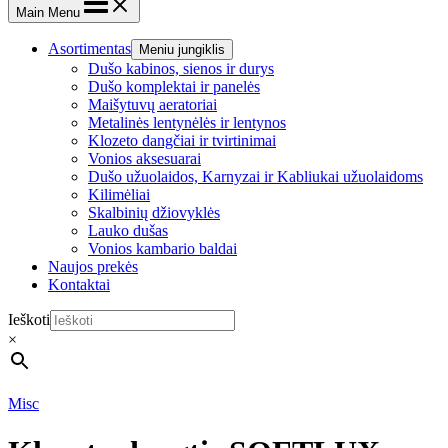
Main Menu
Asortimentas
Meniu jungiklis
Dušo kabinos, sienos ir durys
Dušo komplektai ir panelės
Maišytuvų aeratoriai
Metalinės lentynėlės ir lentynos
Klozeto dangčiai ir tvirtinimai
Vonios aksesuarai
Dušo užuolaidos, Karnyzai ir Kabliukai užuolaidoms
Kilimėliai
Skalbinių džiovyklės
Lauko dušas
Vonios kambario baldai
Naujos prekės
Kontaktai
Ieškoti
×
Misc