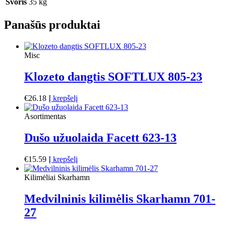
Svoris
35 kg
Panašūs produktai
Misc
Klozeto dangtis SOFTLUX 805-23
€
26.18
Į krepšelį
Asortimentas
Dušo užuolaida Facett 623-13
€
15.59
Į krepšelį
Kilimėliai Skarhamn
Medvilninis kilimėlis Skarhamn 701-
27