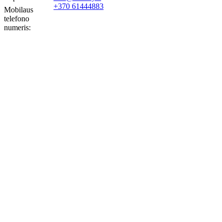
+370 61444883
Mobilaus
telefono
numeris: