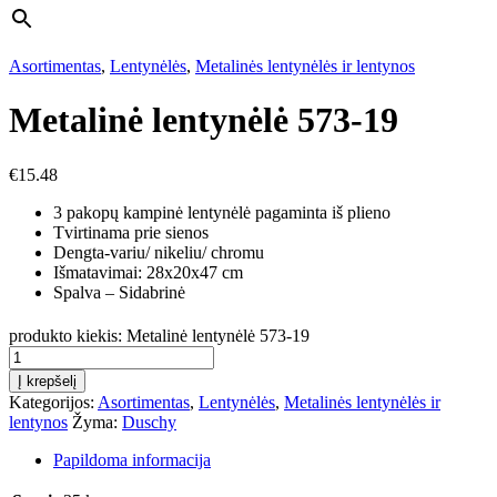
Asortimentas
,
Lentynėlės
,
Metalinės lentynėlės ir lentynos
Metalinė lentynėlė 573-19
€
15.48
3 pakopų kampinė lentynėlė pagaminta iš plieno
Tvirtinama prie sienos
Dengta-variu/ nikeliu/ chromu
Išmatavimai: 28x20x47 cm
Spalva – Sidabrinė
produkto kiekis: Metalinė lentynėlė 573-19
Į krepšelį
Kategorijos:
Asortimentas
,
Lentynėlės
,
Metalinės lentynėlės ir
lentynos
Žyma:
Duschy
Papildoma informacija