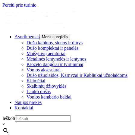
Pereiti prie turinio
Asortimentas
Meniu jungiklis
Dušo kabinos, sienos ir durys
Dušo komplektai ir panelės
Maišytuvų aeratoriai
Metalinės lentynėlės ir lentynos
Klozeto dangčiai ir tvirtinimai
Vonios aksesuarai
Dušo užuolaidos, Karnyzai ir Kabliukai užuolaidoms
Kilimėliai
Skalbinių džiovyklės
Lauko dušas
Vonios kambario baldai
Naujos prekės
Kontaktai
Ieškoti
×