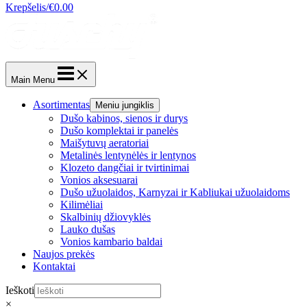
Krepšelis/
€
0.00
Main Menu
Asortimentas
Meniu jungiklis
Dušo kabinos, sienos ir durys
Dušo komplektai ir panelės
Maišytuvų aeratoriai
Metalinės lentynėlės ir lentynos
Klozeto dangčiai ir tvirtinimai
Vonios aksesuarai
Dušo užuolaidos, Karnyzai ir Kabliukai užuolaidoms
Kilimėliai
Skalbinių džiovyklės
Lauko dušas
Vonios kambario baldai
Naujos prekės
Kontaktai
Ieškoti
×